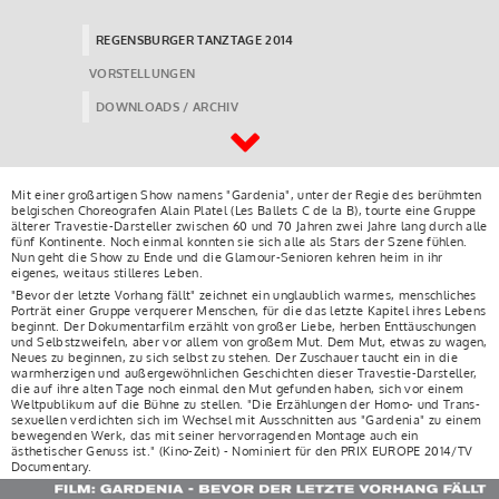
REGENSBURGER TANZTAGE 2014
VORSTELLUNGEN
DOWNLOADS / ARCHIV
Mit einer großartigen Show namens "Gardenia", unter der Regie des berühmten
belgischen Choreografen Alain Platel (Les Ballets C de la B), tourte eine Gruppe
älterer Travestie-Dar­stel­ler zwischen 60 und 70 Jahren zwei Jahre lang durch alle
fünf Kontinente. Noch einmal konnten sie sich alle als Stars der Szene fühlen.
Nun geht die Show zu Ende und die Gla­mour-Senioren kehren heim in ihr
eigenes, weitaus stilleres Leben.
"Bevor der letzte Vorhang fällt" zeichnet ein unglaublich warmes, menschliches
Porträt einer Gruppe verquerer Menschen, für die das letzte Kapitel ihres Lebens
beginnt. Der Dokumen­tar­film erzählt von großer Liebe, herben Enttäuschungen
und Selbstzweifeln, aber vor allem von großem Mut. Dem Mut, etwas zu wagen,
Neues zu beginnen, zu sich selbst zu stehen. Der Zuschauer taucht ein in die
warmherzigen und außergewöhnlichen Geschichten dieser Travestie-Darsteller,
die auf ihre alten Tage noch einmal den Mut gefunden haben, sich vor einem
Weltpublikum auf die Bühne zu stellen. "Die Erzählungen der Homo- und Trans­
sexuel­len verdichten sich im Wechsel mit Ausschnitten aus "Gardenia" zu einem
bewegenden Werk, das mit seiner hervorragenden Montage auch ein
ästhetischer Genuss ist." (Kino-Zeit) - Nominiert für den PRIX EUROPE 2014/TV
Documentary.