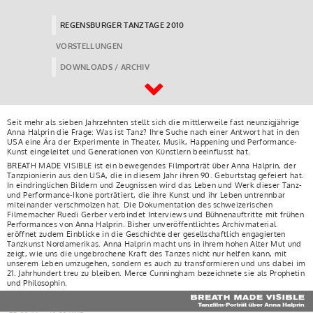
REGENSBURGER TANZTAGE 2010
VORSTELLUNGEN
DOWNLOADS / ARCHIV
Seit mehr als sieben Jahrzehnten stellt sich die mittlerweile fast neunzigjährige
Anna Halprin die Frage: Was ist Tanz? Ihre Suche nach einer Antwort hat in den
USA eine Ära der Experimente in Theater, Musik, Happening und Performance-
Kunst eingeleitet und Generationen von Künstlern beeinflusst hat.
BREATH MADE VISIBLE ist ein bewegendes Filmporträt über Anna Halprin, der
Tanzpionierin aus den USA, die in diesem Jahr ihren 90. Geburtstag gefeiert hat.
In eindringlichen Bildern und Zeugnissen wird das Leben und Werk dieser Tanz-
und Performance-Ikone porträtiert, die ihre Kunst und ihr Leben untrennbar
miteinander verschmolzen hat. Die Dokumentation des schweizerischen
Filmemacher Ruedi Gerber verbindet Interviews und Bühnenauftritte mit frühen
Performances von Anna Halprin. Bisher unveröffentlichtes Archivmaterial
eröffnet zudem Einblicke in die Geschichte der gesellschaftlich engagierten
Tanzkunst Nordamerikas. Anna Halprin macht uns in ihrem hohen Alter Mut und
zeigt, wie uns die ungebrochene Kraft des Tanzes nicht nur helfen kann, mit
unserem Leben umzugehen, sondern es auch zu transformieren und uns dabei im
21. Jahrhundert treu zu bleiben. Merce Cunningham bezeichnete sie als Prophetin
und Philosophin.