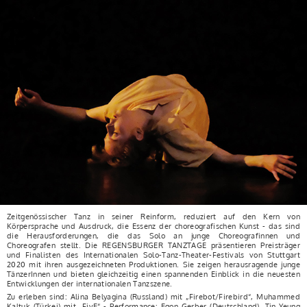
Zeitgenössischer Tanz in seiner Reinform, reduziert auf den Kern von
Körpersprache und Ausdruck, die Essenz der choreografischen Kunst - das sind
die Herausforderungen, die das Solo an junge Choreografinnen und
Choreografen stellt. Die REGENSBURGER TANZTAGE präsentieren Preisträger
und Finalisten des Internationalen Solo-Tanz-Theater-Festivals von Stuttgart
2020 mit ihren ausgezeichneten Produktionen. Sie zeigen herausragende junge
TänzerInnen und bieten gleichzeitig einen spannenden Einblick in die neuesten
Entwicklungen der internationalen Tanzszene.
Zu erleben sind: Alina Belyagina (Russland) mit „Firebot/Firebird“, Muhammed
Kaltuk (Türkei) mit „FivE“ - Performance: Egon Gerber (Deutschland), Tin Yeung